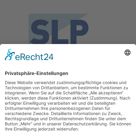
SLP Beratende Ingenieure
Wittemann Linsin Jackson PartG mbB
Weinbrennerstr. 18, 76135 Karlsruhe
Telefon:
+49 (0)721 – 984360
Telefax: +49 (0)721 – 856853