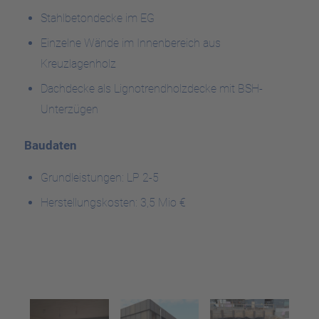
Stahlbetondecke im EG
Einzelne Wände im Innenbereich aus
Kreuzlagenholz
Dachdecke als Lignotrendholzdecke mit BSH-
Unterzügen
Baudaten
Grundleistungen: LP 2-5
Herstellungskosten: 3,5 Mio €