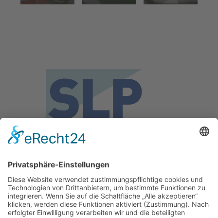
SLP Beratende Ingenieure
Wittemann Linsin Jackson PartG mbB